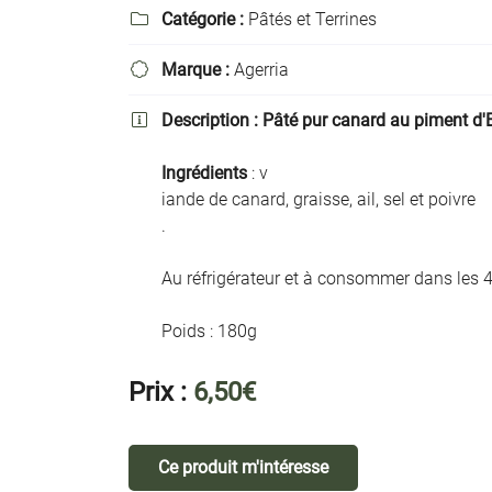
Recopier le code ci-contre

Catégorie :
Pâtés et Terrines

Rafraîchir le captcha

Marque :
Agerria

En cochant cette case, vous consentez à recevoir nos propositions commer
Description :
Pâté pur canard au piment d'

l'adresse email indiqué ci-dessus. Vous pouvez vous désinscrire à tout mo
utilisant
le formulaire de désinscription
.
Ingrédients
: v
iande de canard, graisse, ail, sel et poivre
Inscription
.
Au réfrigérateur et à consommer dans les 4
Poids : 180g
Prix :
6,50€
Ce produit m'intéresse