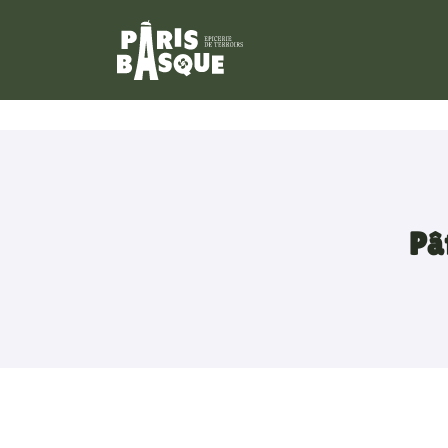
34, Rue Escudier
92100 Boulogne Billancourt
01 42 53 42 66
Pâ
Adresse email de réception
