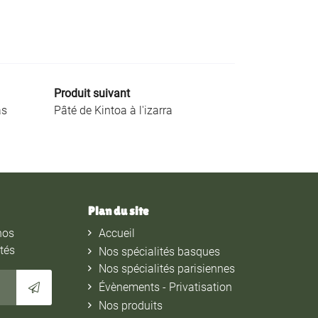
Produit suivant
as
Pâté de Kintoa à l'izarra
Plan du site
nos
Accueil
ités
Nos spécialités basques
Nos spécialités parisiennes
Évènements - Privatisation
Nos produits