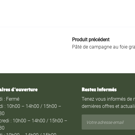
Produit précédent
Pâté de campagne au foie gr
aires d'ouverture
Restez informés
i : Fermé
Tenez vous informés de 
di : 10h00 – 14h00 / 15h00 –
dernières offres et actual
30
redi : 10h00 – 14h00 / 15h00 –
30