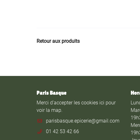
Retour aux produits
Paris Basque
Hor
Merci d'accepter les cookies
ici
pour
Lund
voir la map.
Mar
19h
Merc
01 42 53 42 66
19h