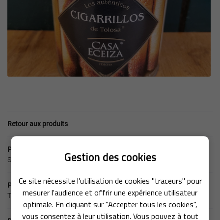
En cochant cette case, vous consentez à recevoir nos propositions commerciales à
l'adresse email indiqué ci-dessus. Vous pouvez vous désinscrire à tout moment en
utilisant
le formulaire de désinscription
.
Inscription
Retour aux produits
Produit précédent
Une question 
Gestion des cookies
Sablés basque
Ce site nécessite l'utilisation de cookies "traceurs" pour
01 42 53 42 6
Produit suivant
ACCUEIL
mesurer l'audience et offrir une expérience utilisateur
Tuiles aux amendes
optimale. En cliquant sur "Accepter tous les cookies",
PÉCIALITÉS BASQUES
vous consentez à leur utilisation. Vous pouvez à tout