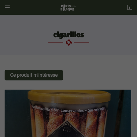


34, Rue Escudier
92100 Boulogne Billancourt
01 42 53 42 66
cigarillos
Ce produit m'intéresse
Adresse email de réception

Recopier le code ci-contre

Rafraîchir le captcha
