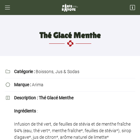


34, Rue Escudier
92100 Boulogne Billancourt
01 42 53 42 66
Thé Glacé Menthe
Catégorie :
Boissons, Jus & Sodas

Marque :
Arima

Adresse email de réception

Description :
Thé Glacé Menthe

Ingrédients
:
Recopier le code ci-contre

Infusion de thé vert, de feuilles de stévia et de menthe fraîche
Rafraîchir le captcha

94% (eau, thé vert*, menthe fraîche*, feuilles de stévia*), sirop
d'agave*, jus de citron*, arôme naturel de limette*