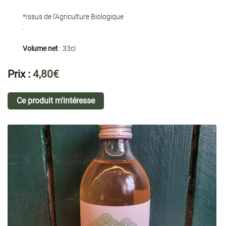
*Issus de l’Agriculture Biologique
.
En cochant cette case, vous consentez à recevoir nos propositions commerciales à
Volume net
: 33cl
l'adresse email indiqué ci-dessus. Vous pouvez vous désinscrire à tout moment en
utilisant
le formulaire de désinscription
.
Prix :
4,80€
Inscription
Ce produit m'intéresse
Une question 
01 42 53 42 6
ACCUEIL