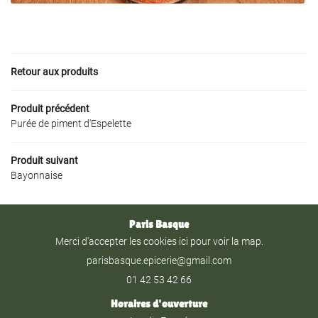
NTS - PRIVATISATION
Rejoignez-nous
NOS PRODUITS
Retour aux produits
AVIS
ACTUALITÉS
Produit précédent
Purée de piment d'Espelette
Restez infor
CONTACT
Produit suivant
Inscription Newslet
Bayonnaise
Paris Basque
Merci d'accepter les cookies
ici
pour voir la map.
01 42 53 42 66
Horaires d'ouverture