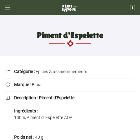


34, Rue Escudier
92100 Boulogne Billancourt
01 42 53 42 66
Piment d'Espelette
Catégorie :
Epices & assaisonnements

Marque :
Bipia

Adresse email de réception

Description :
Piment d'Espelette

Ingrédients
:
Recopier le code ci-contre

100 % Piment d' Espelette AOP
Rafraîchir le captcha

Poids net
: 40 g