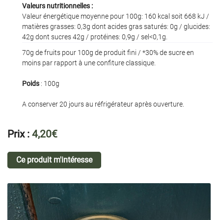
Valeurs nutritionnelles :
Valeur énergétique moyenne pour 100g: 160 kcal soit 668 kJ /
matières grasses: 0,3g dont acides gras saturés: 0g / glucides:
42g dont sucres 42g / protéines: 0,9g / sel<0,1g.
En cochant cette case, vous consentez à recevoir nos propositions commerciales à
70g de fruits pour 100g de produit fini / *30% de sucre en
l'adresse email indiqué ci-dessus. Vous pouvez vous désinscrire à tout moment en
utilisant
le formulaire de désinscription
.
moins par rapport à une confiture classique.
Inscription
Poids
: 100g
A conserver 20 jours au réfrigérateur après ouverture.
Prix :
4,20€
Ce produit m'intéresse
Une question 