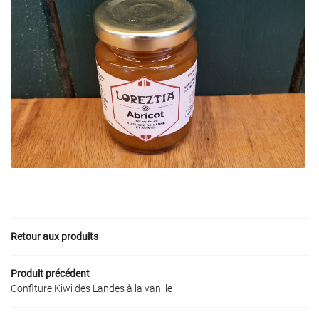
01 42 53 42 6
ACCUEIL
PÉCIALITÉS BASQUES
CIALITÉS PARISIENNES
NTS - PRIVATISATION
Rejoignez-nous
NOS PRODUITS
AVIS
ACTUALITÉS
Restez infor
CONTACT
Retour aux produits
Inscription Newslet
Produit précédent
Confiture Kiwi des Landes à la vanille