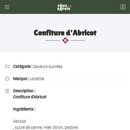


34, Rue Escudier
92100 Boulogne Billancourt
01 42 53 42 66
Confiture d'Abricot
Catégorie :
Saveurs sucrées

Marque :
Loreztia

Adresse email de réception

Description :

Confiture d'Abricot
Recopier le code ci-contre

Ingrédients :
Rafraîchir le captcha

Abricot
, sucre de canne, miel, citron, pectine.