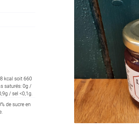
ciales à
ment en
8 kcal soit 660
s saturés: 0g /
,9g / sel <0,1g.
30% de sucre en
e.