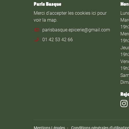
Paris Basque
Hor
Merci d'accepter les cookies
ici
pour
Lund
voir la map.
Mar
19h
Merc
01 42 53 42 66
19h
Jeud
19h
Vend
19h
Sam
Dim
Rej
Mentions Légales
Conditions générales d'utilisatio