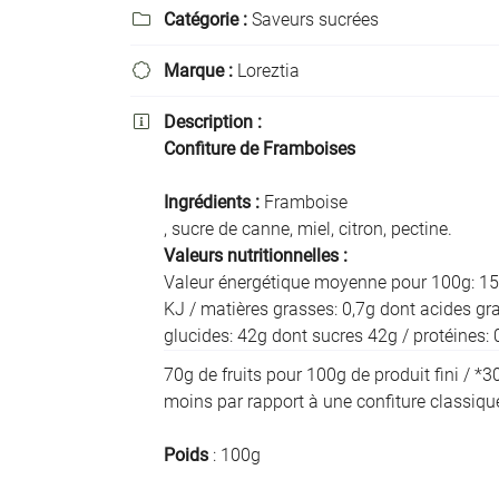
Recopier le code ci-contre

Catégorie :
Saveurs sucrées

Rafraîchir le captcha

Marque :
Loreztia

En cochant cette case, vous consentez à recevoir nos propositions commer
Description :

l'adresse email indiqué ci-dessus. Vous pouvez vous désinscrire à tout mo
Confiture de Framboises
utilisant
le formulaire de désinscription
.
Ingrédients :
Framboise
Inscription
, sucre de canne, miel, citron, pectine.
Valeurs nutritionnelles :
Valeur énergétique moyenne pour 100g: 15
KJ / matières grasses: 0,7g dont acides gra
glucides: 42g dont sucres 42g / protéines: 0
70g de fruits pour 100g de produit fini / *
moins par rapport à une confiture classiqu
Poids
: 100g