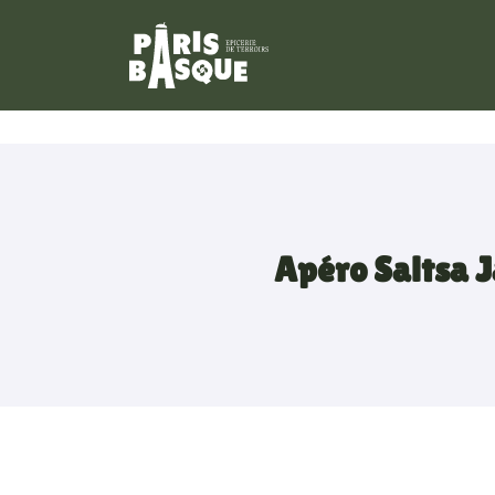
34, Rue Escudier
92100 Boulogne Billancourt
01 42 53 42 66
Apéro Saltsa 
Adresse email de réception
