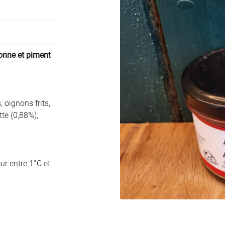
ciales à
onne et piment
ment en
oignons frits,
te (0,88%),
ur entre 1°C et