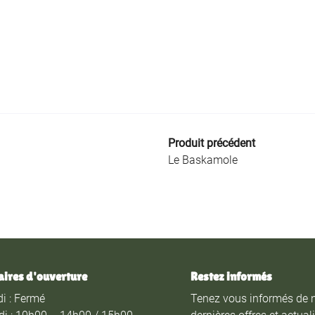
Produit précédent
Le Baskamole
aires d'ouverture
Restez informés
i : Fermé
Tenez vous informés de 