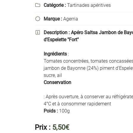
Recopier le code ci-contre

Catégorie :
Tartinades apéritives

Rafraîchir le captcha

Marque :
Agerria

En cochant cette case, vous consentez à recevoir nos propositions commer
Description :
Apéro Saltsa Jambon de Bay

l'adresse email indiqué ci-dessus. Vous pouvez vous désinscrire à tout mo
d'Espelette "Fort"
utilisant
le formulaire de désinscription
.
Ingrédients
:
Inscription
Tomates concentrées, tomates concassées, 
jambon de Bayonne (24%) piment d'Espelet
sucre, ail
Conservation
: Après ouverture, à conserver au réfrigérate
4°C et à consommer rapidement
Poids
:
100g
Prix :
5,50€