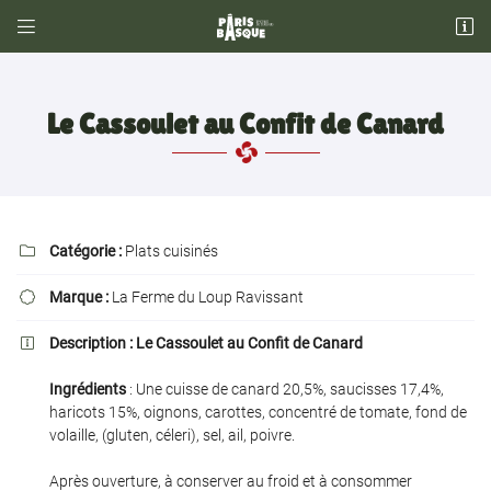


34, Rue Escudier
92100 Boulogne Billancourt
01 42 53 42 66
Le Cassoulet au Confit de Canard
Catégorie :
Plats cuisinés

Marque :
La Ferme du Loup Ravissant

Adresse email de réception

Description :
Le Cassoulet au Confit de Canard

Ingrédients
: Une cuisse de canard 20,5%, saucisses 17,4%,
Recopier le code ci-contre

haricots 15%, oignons, carottes, concentré de tomate, fond de
volaille, (gluten, céleri), sel, ail, poivre.
Rafraîchir le captcha

Après ouverture, à conserver au froid et à consommer