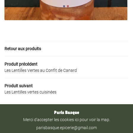
CIALITÉS PARISIENNES
NTS - PRIVATISATION
Rejoignez-nous
NOS PRODUITS
AVIS
Retour aux produits
ACTUALITÉS
Restez infor
CONTACT
Produit précédent
Les Lentilles Vertes au Confit de Canard
Inscription Newslet
Produit suivant
Les Lentilles vertes cuisinées
Paris Basque
Merci d'accepter les cookies
ici
pour voir la map.